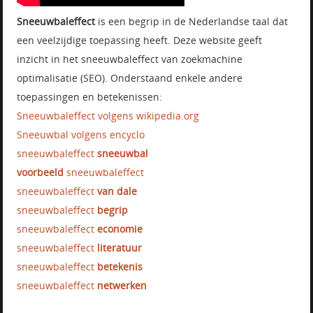
Sneeuwbaleffect
is een begrip in de Nederlandse taal dat
een veelzijdige toepassing heeft. Deze website geeft
inzicht in het sneeuwbaleffect van zoekmachine
optimalisatie (SEO). Onderstaand enkele andere
toepassingen en betekenissen:
Sneeuwbaleffect volgens wikipedia.org
Sneeuwbal volgens encyclo
sneeuwbaleffect
sneeuwbal
voorbeeld
sneeuwbaleffect
sneeuwbaleffect
van dale
sneeuwbaleffect
begrip
sneeuwbaleffect
economie
sneeuwbaleffect
literatuur
sneeuwbaleffect
betekenis
sneeuwbaleffect
netwerken