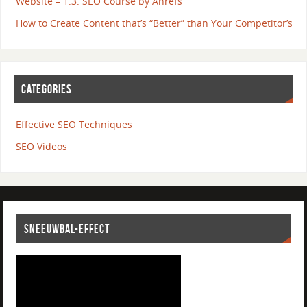
Website – 1.3. SEO Course by Ahrefs
How to Create Content that’s “Better” than Your Competitor’s
CATEGORIES
Effective SEO Techniques
SEO Videos
SNEEUWBAL-EFFECT