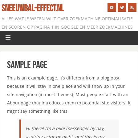
SNEEUWBAL-EFFECT.NL
ALLES WAT JE WETEN WILT OVER ZOEKMACHINE OPTIMALISATIE
EN SCOREN OP PAGINA 1 IN GOOGLE EN MEER ZOEKMACHINES
Sample Page
This is an example page. It’s different from a blog post
because it will stay in one place and will show up in your
site navigation (in most themes). Most people start with an
About page that introduces them to potential site visitors. It
might say something like this:
Hi there! I’m a bike messenger by day,
aspiring actor by night, and this is my