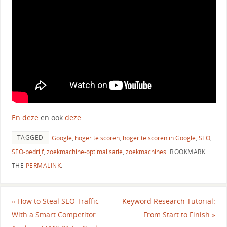
En deze
en ook
deze
…
TAGGED
Google
,
hoger te scoren
,
hoger te scoren in Google
,
SEO
,
SEO-bedrijf
,
zoekmachine-optimalisatie
,
zoekmachines
.
BOOKMARK
THE
PERMALINK
.
«
How to Steal SEO Traffic
Keyword Research Tutorial:
With a Smart Competitor
From Start to Finish
»