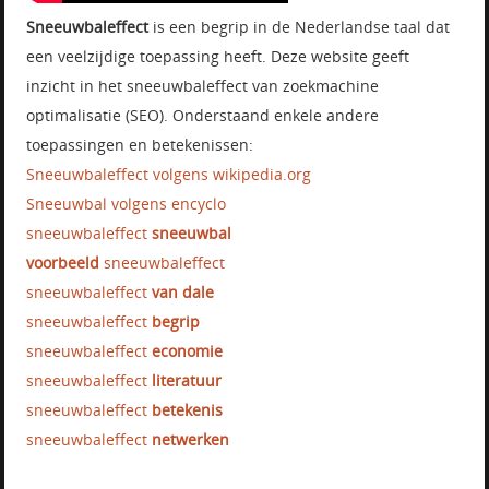
Sneeuwbaleffect
is een begrip in de Nederlandse taal dat
een veelzijdige toepassing heeft. Deze website geeft
inzicht in het sneeuwbaleffect van zoekmachine
optimalisatie (SEO). Onderstaand enkele andere
toepassingen en betekenissen:
Sneeuwbaleffect volgens wikipedia.org
Sneeuwbal volgens encyclo
sneeuwbaleffect
sneeuwbal
voorbeeld
sneeuwbaleffect
sneeuwbaleffect
van dale
sneeuwbaleffect
begrip
sneeuwbaleffect
economie
sneeuwbaleffect
literatuur
sneeuwbaleffect
betekenis
sneeuwbaleffect
netwerken